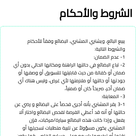
الشروط والأحكام
يبيع البائع، ويشتري المشتري، البضائع وفقاً للأحكام
والشروط التالية:
1- عدم الضمان:
2- تباع البضائع في حالتها الراهنة ومكانها الحالي بدون أي
ضمان أو كفالة من حيث قابليتها للتسويق أو وصفها أو
جودتها أو حالتها أو ملازمتها لأي غرض، وليس هناك أي
ضمان اّخر، صريحاً كان أو ضمنياً،
3- المعاينة:
3-1 يقر المشتري بأنه أجرى فحصاً على البضائع و رضي عن
حالتها أو أنه قد أعطي الفرصة لفحص البضائع واختار ألا
يفعل، وإذا كانت هذه البضائع سيارة/مركبات، فإن
المشتري يكون مسؤولاً عن تلبية متطلبات تسجيلها أو
نقلها أو ترخيصها باسمه وعلى حسابه الخاص، كما يكون