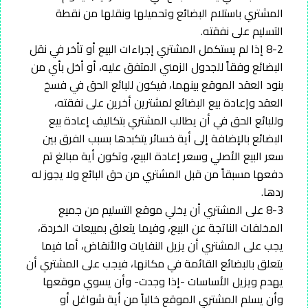
المشتري باستلام البضائع وتحميلها ونقلها من نقطة
التسليم على نفقته.
8-2 إذا لم يستكمل المشتري إجراءات البيع أو تأخر في نقل
البضائع وفقاً للجدول الزمني المتفق عليه، أو أخل بأي من
بنود العقد الموقع بينهما، فيكون للبائع الحق في فسخ
العقد وإعادة بيع البضائع لمشترين أخرين على نفقته،
وللبائع الحق في أن يطالب المشتري بتكاليف إعادة بيع
البضائع بالإضافة إلى أية خسائر يتكبدها بسبب الفرق بين
سعر البيع الأصلي وسعر إعادة البيع، وتكون أية مبالغ تم
دفعها مسبقاً من قبل المشتري من حق البائع ولا يجوز له
ردها.
8-3 على المشتري أن يخلي موقع التسليم من جميع
المخلفات الناتجة عن البيع، وفيما يتعلق بمبيعات الخردة،
يجب على المشتري أن يزيل النفايات والأنقاض، أما فيما
يتعلق بالبضائع القائمة في مكانها، فيجب على المشتري أن
يهدم ويزيل الأساسات -إذا وجدت- وأن يسوي موقعها
وأن يسلم المشتري الموقع خالياً من أية شواغل أو