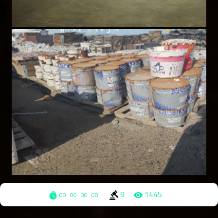
9
1445
00
00
00
00