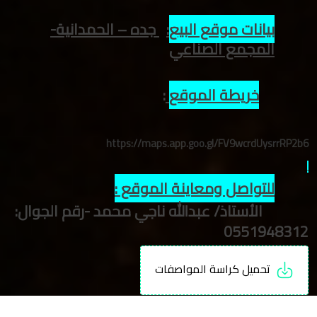
بيانات موقع البيع
:
جده – الحمدانية-
المجمع الصناعي
خريطة الموقع
:
https://maps.app.goo.gl/FV9wcrdUysrrRP2b6
للتواصل ومعاينة الموقع :
الأستاذ/ عبدالله ناجي محمد -رقم الجوال:
0551948312
تحميل كراسة المواصفات