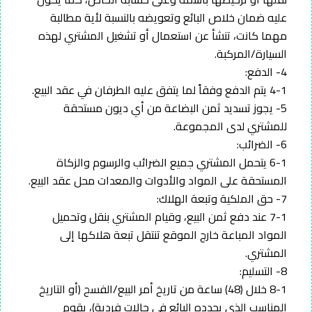
عليه ضمان خلاص البائع وتعويضه بالنسبة لأية مطالبة
مهما كانت، تنشأ عن استعمال أو تشغيل المشتري لهذه
السيارة/المركبة.
4- الدفع:
4-1 يتم الدفع وفقاً لما يتفق عليه الطرفان في عقد البيع.
5- يجوز تسديد ثمن البضاعة من أي ديون مستحقة
للمشتري لدى المجموعة.
6- الضرائب:
6-1 يتحمل المشتري جميع الضرائب والرسوم والزكاة
المستحقة على المواد والأدوات والمعدات محل عقد البيع.
7- حق الملكية وتبعة الهلاك:
7-1 عند دفع ثمن البيع، وقيام المشتري بنقل وتحميل
المواد المباعة خارج الموقع تنتقل تبعة هلاكها إلى
المشتري.
8- التسليم:
8-1 خلال (48) ساعة من تاريخ أمر البيع/الفسح (أو التاريخ
المناسب الذي يحدده البائع في حالات فردية)، يقوم