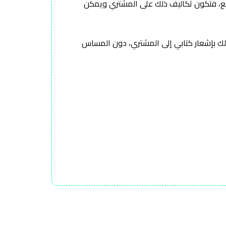
بعد خمسة عشر (15) يوماَ تقويمية من تاريخ أمر البيع، فتكون تكاليف ذلك على المشتري ويمكن
وذلك بإشعار كتابي إلى المشتري، دون المساس