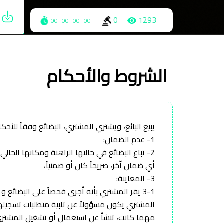
ت
0
1293
00
00
00
00
الشروط والأحكام
يبيع البائع، ويشتري المشتري، البضائع وفقاً للأحكا
1- عدم الضمان:
2- تباع البضائع في حالتها الراهنة ومكانها الح
أي ضمان اّخر، صريحاً كان أو ضمنياً،
3- المعاينة:
3-1 يقر المشتري بأنه أجرى فحصاً على البضائع
المشتري يكون مسؤولاً عن تلبية متطلبات تسجيله
مهما كانت، تنشأ عن استعمال أو تشغيل المشتري 