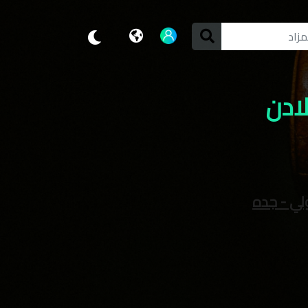
لي - جده