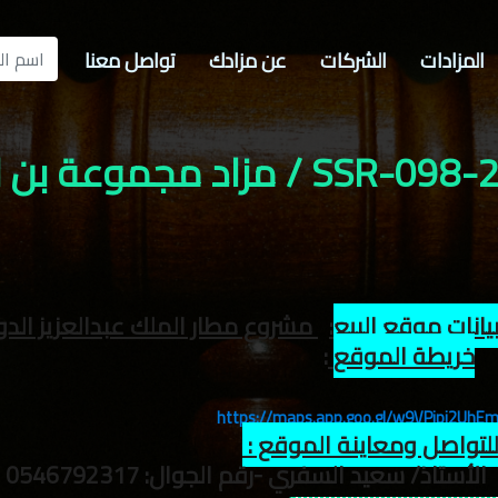
المزادات
الشركات
عن مزادك
تواصل معنا
SS / مزاد مجموعة بن لادن
يانات موقع البيع
:
مشروع مطار الملك عبدالعزيز الدو
خريطة الموقع
:
https://maps.app.goo.gl/w9VPipi2UhE
لتواصل ومعاينة الموقع :
اذ/ سعيد السفري -رقم الجوال: 0546792317