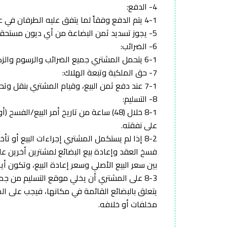
4- الدفع:
4-1 يتم الدفع وفقاً لما يتفق عليه الطرفان في عقد البيع.
5- يجوز تسديد ثمن البضاعة من أي ديون مستحقة للمشتري لدى المجموعة.
6- الضرائب:
6-1 يتحمل المشتري جميع الضرائب والرسوم والزكاة المستحقة على المواد والأدوات والمعدات محل عقد البيع.
7- حق الملكية وتبعة الهلاك:
7-1 عند دفع ثمن البيع، وقيام المشتري بنقل وتحميل المواد المباعة خارج الموقع تنتقل تبعة هلاكها إلى المشتري.
8- التسليم:
8-1 خلال (48) ساعة من تاريخ أمر البيع
على نفقته.
8-2 إذا لم يستكمل المشتري إجراءات البيع أو ت
فسخ العقد وإعادة بيع البضائع لمشترين أخرين على
بين سعر البيع الأصلي وسعر إعادة البيع، وتكون أي
8-3 على المشتري أن يخلي موقع التسليم من جمي
يتعلق بالبضائع القائمة في مكانها، فيجب على ا
مخلفات أو خلافه.