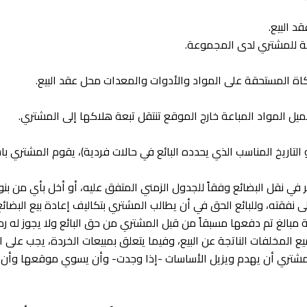
/الفسح (أو التاريخ المناسب الذي يحدده البائع في حالات فردية)، يقوم المشتر
أخر في نقل البضائع وفقاً للجدول الزمني المتفق عليه، أو أخل بأي من بن
 نفقته، وللبائع الحق في أن يطالب المشتري بتكاليف إعادة بيع البضائع
ة مبالغ تم دفعها مسبقاً من قبل المشتري من حق البائع ولا يجوز له رد
ع المخلفات الناتجة عن البيع، وفيما يتعلق بمبيعات الخردة، يجب على ا
لمشتري أن يهدم ويزيل الأساسات -إذا وجدت- وأن يسوي موقعها وأن ي