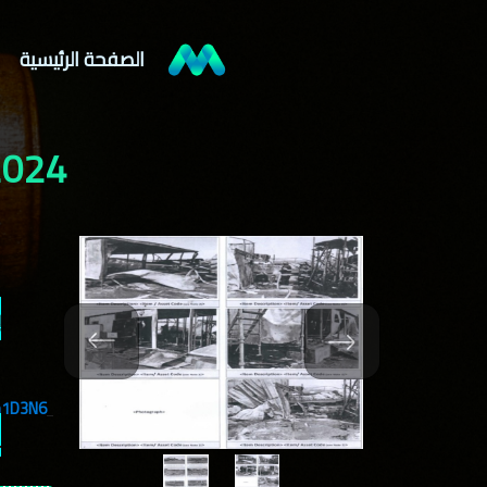
الصفحة الرئيسية
R-098-2024
ب
m1D3N6
ل
الأست