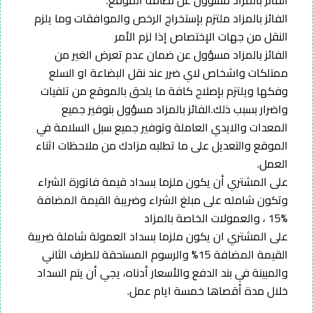
الفائز بالمزاد ملتزم بإستخراج الرخص والموافقات وما يلزم
النقل من جهات الإختصاص إذا لزم الأمر
الفائز بالمزاد مسؤول عن ضمان عدم تعرض الغير من
ممتلكات واشخاص لاي ضرر عند نقل البضاعة او السلع
وفكها ويلتزم بإصلاح كافة ما يلحق بالموقع من تلفيات
واضرار بسبب ذلك.الفائز بالمزاد مسؤول بتوفير جميع
المعدات والايدي العاملة وتوفير جميع سبل السلامة في
الموقع والتعديل على ما تطلبه مزادك من ملاحظات اثناء
العمل.
على المشتري أن يكون ملزما بسداد قيمة فاتورة الشراء
وتكون شامله على مبلغ الشراء وضريبة القيمة المضافة
%15 ، والعمولات الخاصة بالمزاد
على المشتري ان يكون ملزما بسداد العمولة شاملة ضريبة
القيمة المضافة 15% والرسوم المستحقة للطرف الثاني
والمبينة في بند الدفع والأسعار أدناه، يجي أن يتم السداد
خلال مدة أقصاها خمسة ايام عمل.