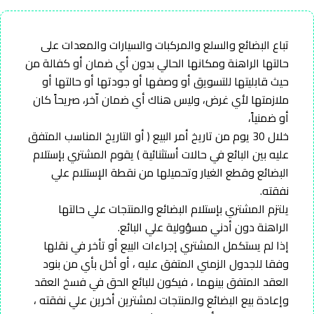
تباع البضائع والسلع والمركبات والسيارات والمعدات على
حالتها الراهنة ومكانها الحالي بدون أي ضمان أو كفالة من
حيث قابليتها للتسويق أو وصفها أو جودتها أو حالتها أو
ملازمتها لأي غرض، وليس هناك أي ضمان اّخر، صريحاً كان
أو ضمنياً،
خلال 30 يوم من تاريخ أمر البيع ( أو التاريخ المناسب المتفق
عليه بين البائع في حالات أستثنائية ) يقوم المشتري بإستلام
البضائع وقطع الغيار وتحميلها من نقطة الإستلام علي
نفقته.
يلتزم المشتري بإستلام البضائع والمنتجات علي حالتها
الراهنة دون أدني مسؤولية علي البائع.
إذا لم يستكمل المشتري إجراءات البيع أو تأخر في نقلها
وفقا للجدول الزمني المتفق عليه ، أو أخل بأي من بنود
العقد المتفق بينهما ، فيكون للبائع الحق في فسخ العقد
وإعادة بيع البضائع والمنتجات لمشترين أخرين علي نفقته ،