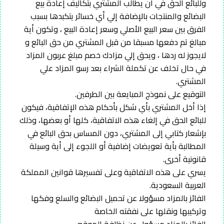
وللبائع الحق في أن يطالب المشتري بتكاليف إعادة بيع
البضائع والمنتجات بالإضافة إلي أي خسائر يتكبدها بسبب
الفرق بين سعر البيع الأصلي وسعر إعادة البيع ، وتكون أية
مبالغ تم دفعها مسبقا من قبل المشتري من حق البائع و
لايجوز له ردها ، ويحق إلي مزادك خصم مبلغ عربون المزاد
في حال تخلف عن تكملة الشراء بعد رسو المزاد علي
المشتري.
التوقيع على نموذج المبايعة بين الطرفين.
إذا أخل المشتري بأي شكل بأحكام هذه الإتفاقية، فيكون
للبائع الحق في إلغاء هذه الاتفاقية، كلها أو بعضها، وذلك
بإشعار كتابي إلى المشتري، دون المساس بحق البائع في
المطالبة بأية تعويضات إضافية أو اللجوء إلى أية وسيلة
قانونية أخرى.
يسري على هذه الاتفاقية وعلى تفسيرها قوانين المملكة
العربية السعودية.
الفائز بالمزاد مسؤولا عن تحميل البضائع والسلع وفكها
وتركيبها ونقلها على نفقته الخاصة
الفائز بالمزاد مسؤول عن نظافة الموقع.