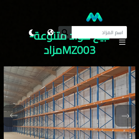
لبيع مواد متنوعة-
MZ003مزاد