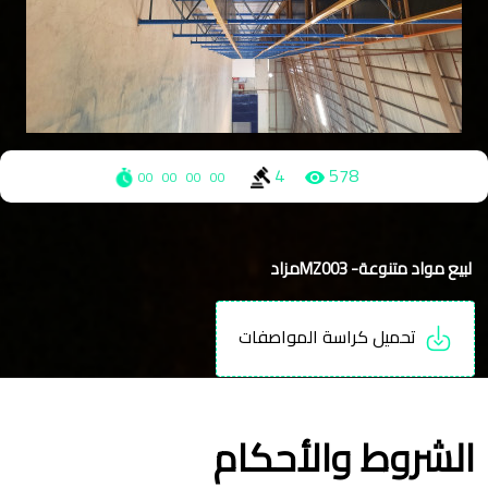
4
578
00
00
00
00
لبيع مواد متنوعة- MZ003مزاد
تحميل كراسة المواصفات
الشروط والأحكام