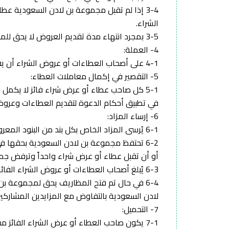
3-4 إذا لم تقبل مجموعة بن لادن السعودية ع
الشراء.
3-5 بمجرد انتهاء مدة تقديم العروض لا يحق للمشتري الانسحاب وإلا سيتم مصادرة ضمانه لصالح مجموعة بن لادنالسعودية
4- العملة:
4-1 على أصحاب العطاءات أو عروض الشراء أن يقدموا العطاءات أو عروض الشراء والتأمينات والمدفوعات بنفس العملة وهي الريال السعودي.
5- التقصير في إكمال معاملات العطاء:
5-1 كل صاحب عطاء أو عرض شراء فائز لا يكمل
في تطبيق أحكام الدعوة لتقديم العطاءات وعروض 
6- إرساء المزاد:
6-1 يُرسى المزاد الخاص بكل بند من البنود المعروضة على صاحب أعلى عطاء أو عرض شراء.
6-2 تحتفظ مجموعة بن لادن السعودية بحقها في
أو أن تقبل عطاء أو عرض شراء واحداً وترفض جمي
6-3 يُبلغ أصحاب العطاءات أو عروض الشراء الفائزة بذلك بإشعار مكتوب.
6-4 في حال تم فتح المظاريف يحق لمجموعة ب
لادن السعودية بالتفاوض مع المزايدين المشاركي
7- التحميل:
7-1 يكون صاحب العطاء أو عرض الشراء الفائز مسؤولاً عن تحميل البضائع. وفكها وتركيبها ونقلها على نفقته الخاصة.