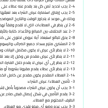
2-4 يجب تحديد ثمن كل بند يقدم عنه عطاء على حدة وتمييزه برقم البند حسب نموذج عرض السعر المرفق.
2-5 يجب إرفاق استمارة عرض الشراء بعد تعبئته
وذلك في موعد لا يتجاوز الوقت والتاريخ الموضحين
2-6 لن ينظر في العطاءات التي لا تقدم وفقاً لهذه التعليمات، أو التي لا يرفق بها التأمين الكافي أو المخالفة للتعليمات والمتطلبات
2-7 عند الاختلاف بين المبالغ والأعداد كتابة بالأرقام وبالحروف فتكون العبرة بما كتب الحروف.
2-8 يحق للبائع استبعاد أية عروض تحتوي على كشط أو تعديل أو استعمال مزيل.
2-9 المشتري ملزم بسداد جميع الضرائب والرسوم وتقديم ما يفيد السداد للبائع.
2-10 لا ينظر لأي عرض لا يكون مكتمل البيانات وموقعاً ومختوماً من صاحبه.
2-11 لا ينظر لأي عرض مقدم من وكيل إلا بعد تقديم وكالة سارية من كتابة العدل المختصة تنص على الحق في التقدم بالعطاء نيابة عن المنشأة .
2-12 لا ينظر إلى أي عرض لا يقدم خلال الفترة المحددة لتقديم العطاءات.
2-13 لا ينظر لأي عطاء يقدم مقرونا بشروط أو متضمناً تحفظات.
2-14 العطاء المقدم يكون مقدم عن كامل الكمية المتفق عليها ولا يجوز طلب تجزئتها بعد تقديم العرض.
3- تأمين العطاء/ عرض الشراء:
3-1 يجب أن يكون عرض الشراء مصحوباً بأصل (شيك مصدق/تحويل بنكي/إيصال إستلام نقدي).
3-2 يقدم التأمين في شكل إيصال قبض صادر 
الظرف المختوم مع العطاء.
3-3 يجب عدم وضع أي مبلغ نقدي مع العطاء.