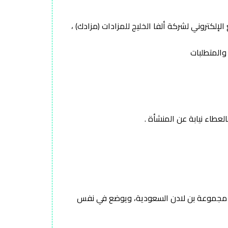
إلكتروني لشركة ألفا الخليج للمزادات (مزادك) ،
ها مجموعة بن لادن السعودية، ويوضع في نفس