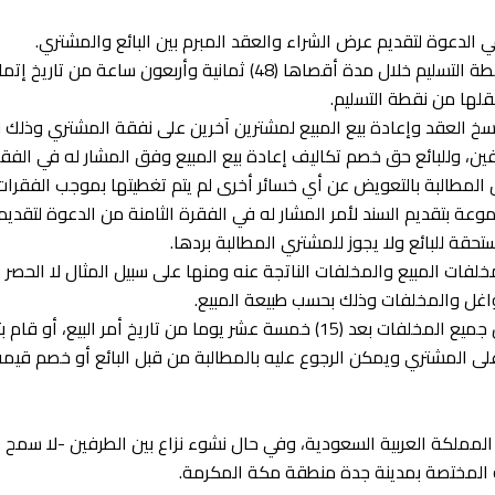
2. يلتزم المشتري باستلام البضائع وتحميلها من نقطة التسليم خلال مدة أقصاه
قلها من نقطة التسليم.
سخ العقد وإعادة بيع المبيع لمشترين آخرين على نفقة المشتري وذلك
لطرفين، وللبائع حق خصم تكاليف إعادة بيع المبيع وفق المشار له في ال
بحق المطالبة بالتعويض عن أي خسائر أخرى لم يتم تغطيتها بموجب الفقرا
وعة بتقديم السند لأمر المشار له في الفقرة الثامنة من الدعوة لتقديم
مخلفات المبيع والمخلفات الناتجة عنه ومنها على سبيل المثال لا الحصر
اغل والمخلفات وذلك بحسب طبيعة المبيع.
6. إذا لم يلتزم المشتري بتنظيف موقع التسليم من جميع المخلفات بعد (15) خمسة ع
لى المشتري ويمكن الرجوع عليه بالمطالبة من قبل البائع أو خصم قيمة 
المملكة العربية السعودية، وفي حال نشوء نزاع بين الطرفين -لا سمح 
 المختصة بمدينة جدة منطقة مكة المكرمة.