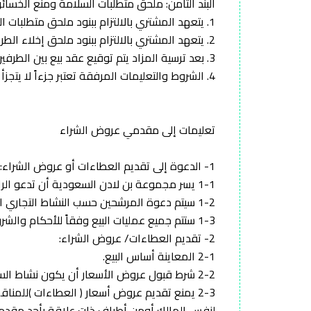
البند الثامن: ملحق متطلبات السلامة ومنع الخسائر:
1. يتعهد المشتري بالالتزام ببنود ملحق متطلبات السلامة ومنع الخسائر (المرفق).
2. يتعهد المشتري بالالتزام ببنود ملحق إخلاء الطرف (المرفق).
3. بعد ترسية المزاد يتم توقيع عقد بيع بين الطرفين دون الإخلال بأحكام الدعوة لتقديم عرض الشراء وشروط البيع.
4. الشروط والتعليمات المرفقة تعتبر جزءاً لا يتجزأ من عقد البيع المبرم بين الطرفين.
تعليمات إلى مقدمي عروض الشراء
1- الدعوة إلى تقديم العطاءات أو عروض الشراء:
1-1 يسر مجموعة بن لادن السعودية أن تدعو الراغبين بتقديم عطاءاتهم أو عروض الشراء بطريقة الظرف المختوم عن أي أو جميع الأصناف المبينة في إعلان البيع.
1-2 سيتم دعوة المرشحين حسب النشاط التجاري المنصوص في سجل المنشأة .
1-3 ستتم جميع عمليات البيع وفقاً للأحكام والشروط المرفقة لهذه التعليمات.
2- تقديم العطاءات/ عروض الشراء:
2-1 المعاينة أساس البيع.
2-2 شرط قبول عروض الأسعار أن يكون نشاط السجل التجاري لمقدم العرض مطابقاً لنوع أو صنف المبيع .
2-3 يمنع تقديم عروض أسعار ( العطاءات )للمنا
لنفس المالك أومن أطراف ذات علاقة بأحد مقدم