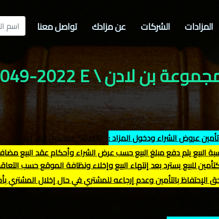
المزادات
الشركات
عن مزادك
تواصل معنا
وعة بن لادن \ SSR-049-2022 E
تأمين عروض الشراء ودخول المزاد :
50,000
خمسون الف ريال
.
أمين للبيع يسترد بعد إنتهاء البيع وإخلاء ونظافة الموقع حسب التعاقد
حق الإحتفاظ بالتأمين وعدم إرجاعه للمشتري في حال إخلال المشتري بأحك