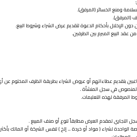
قصة الواحدة لشراء ( مواد أو خردة ... إلخ ) لنفس الشركة أو المالك ب
ي العطاءات .