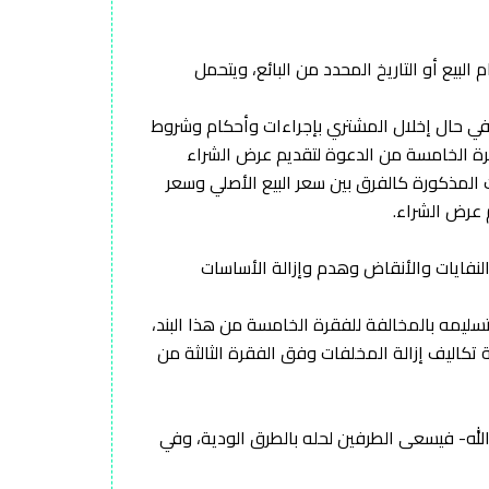
ا (48) ثمانية وأربعون ساعة من تاريخ إتمام البيع أو التاريخ المحدد من البائع، ويتحمل
 في حال إخلال المشتري بإجراءات وأحكام وشروط
فقرة الخامسة من الدعوة لتقديم عرض الشراء
ت المذكورة كالفرق بين سعر البيع الأصلي وسعر
 عرض الشراء.
 النفايات والأنقاض وهدم وإزالة الأساسات
شر يوما من تاريخ أمر البيع، أو قام بتسليمه بالمخالفة للفقرة الخامسة من هذا البند،
تكاليف إزالة المخلفات وفق الفقرة الثالثة من
الله- فيسعى الطرفين لحله بالطرق الودية، وفي