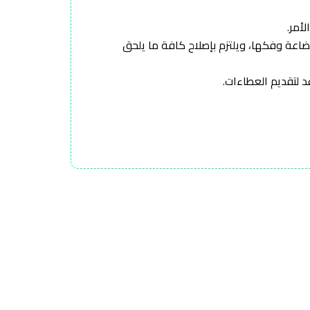
اعة وفكها، ويلتزم بإصلاح كافة ما يلحق