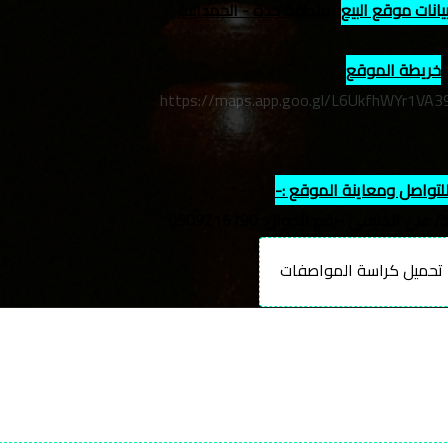
يانات موقع البيع
:
منطقة جدة - الحمدانية
خريطة الموقع
:
https://maps.app.goo.gl/L6UkfhWYr1VA3
لتواصل ومعاينة الموقع :-
لي الخليفي -رقم الجوال: 0509216790
حميل كراسة المواصفات