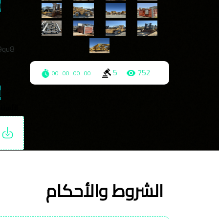
ب
9qu8
5
752
00
00
00
00
ل
الأستاذ/ ع
ت
الشروط والأحكام