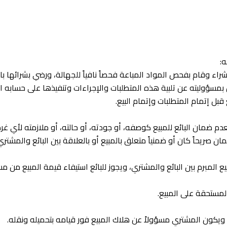
ه:
راء وقام بفحص المواد المباعة فحصاً نافياً للجهالة، ورضي بشرائها با
بمسؤوليته عن تلبية هذه المتطلبات والإجراءات وتنفيذها على حسابه ا
بل إتمام المتطلبات وإتمام البيع.
عدم ضمان البائع للمبيع كوصفه، أو جودته، أو حالته، أو ملازمته لأي غرض
ان صريحاً كان أو ضمنياً متعلق بالمبيع أو بالعلاقة بين البائع والمشتري
المبرم بين البائع والمشتري، ويجوز للبائع استيفاء قيمة المبيع من م
لمستحقة على المبيع.
 ويكون المشتري مسؤولاً عن هلاك المبيع فور قيامه بتحميله ونقله.