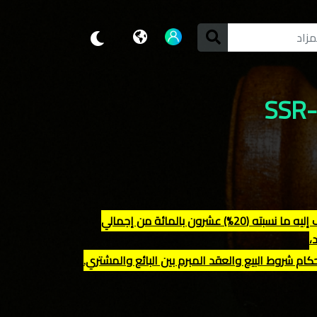
" عند ترسية البيع يتم دفع مبلغ البيع حسب عرض الشراء وأحكام عقد البيع مضاف إليه ما نسبته (20%) عشرون بالمائة من إجمالي
،
ام شروط البيع والعقد المبرم بين البائع والمشتري.