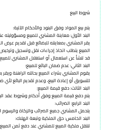
شروط البيع
يتم بيع المواد وفق البنود والأحكام الآتية:
البند الأول: معاينة المشتري للمبيع ومسؤوليته عن
يقر المشتري بمعاينته للبضائع قبل تقديم عرض الش
المبيع يتطلب اتخاذ إجراءات نقل وتسجيل وترخيص 
قد تنشأ عن استعمال أو استغلال المشتري للمبيع ق
البند الثاني: عدم ضمان البائع للمبيع:
يقوم المشتري بشراء المبيع بحالته الراهنة ويقر ب
للتسويق أو إعادة البيع، وعدم تقديم البائع لأي ضم
البند الثالث: دفع قيمة المبيع:
يتم دفع قيمة المبيع وفق أحكام وشروط عقد البيع 
البند الرابع: الضرائب:
يتحمل المشتري جميع الضرائب والزكاة والرسوم ا
البند الخامس: حق الملكية وتبعة الهلاك:
تنتقل ملكية المبيع للمشتري عند دفع ثمن المبيع