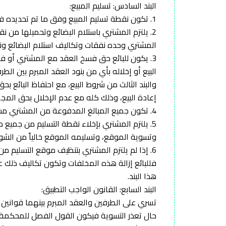
البند السادس: تسليم المبيع:
1. تكون نقطة تسليم المبيع وفق ما تم تحديده في الدعوة لتقديم عرض الشراء والعقد المبرم بين البائع والمشتري.
المشتري وحده نفقات وتكاليف استلام البضائع ون
3. يكون للبائع حق فسخ العقد مع المشتري أو ف
البيع أو إخلاله بأي من بنود العقد المبرم بين ا
والبند الثالث من شروط البيع، مع احتفاظ البائع 
إعادة البيع، وذلك كله مع عدم الإخلال بحق المجم
4. تكون جميع المبالغ المدفوعة من المشتري مستحقة للبائع ولا يجوز للمشتري المطالبة بردها.
5. يلتزم المشتري بإخلاء نقطة التسليم من جميع 
وتسوية الموقع، وتسليمه الموقع خالياً من الشو
فللبائع إزالة هذه المخلفات وتكون تكاليف ذلك ع
هذا البند.
البند السابع: القانون الواجب التطبيق:
تسري على الطرفين والعقد المبرم بينهما قوانين 
حال تعذر التسوية فيكون القول الفصل للمحكمة