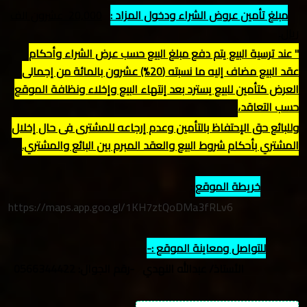
مبلغ تأمين عروض الشراء ودخول المزاد :
20,000
عشرون الف
ريال
.
" عند ترسية البيع يتم دفع مبلغ البيع حسب عرض الشراء وأحكام
عقد البيع مضاف إليه ما نسبته (20%) عشرون بالمائة من إجمالي
العرض كتأمين للبيع يسترد بعد إنتهاء البيع وإخلاء ونظافة الموقع
حسب التعاقد،
وللبائع حق الإحتفاظ بالتأمين وعدم إرجاعه للمشتري في حال إخلال
المشتري بأحكام شروط البيع والعقد المبرم بين البائع والمشتري.
خريطة الموقع
:
https://maps.app.goo.gl/1KH7ztQoDMa3fRLv6
للتواصل ومعاينة الموقع :-
الأستاذ/ عبدالله النهدي -رقم الجوال: 0566344422