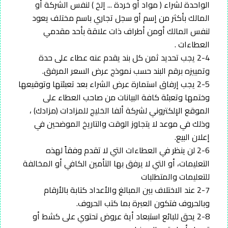
الواحدة لشراء ( مواد أو خردة ... إلخ ) لنفس الشركة أو
المالك بأكثر من إسم أو سجل تجاري باسم مختلف يعود
لنفس المالك أومن أطراف ذات علاقة بأحد مقدمي
العطاءات .
2-4 يجب تحديد ثمن كل بند يقدم عنه عطاء على حدة
وتمييزه برقم البند حسب نموذج عرض السعر المرفق.
2-5 يجب إرفاق استمارة عرض الشراء بعد تعبئتها وتوقيعها
وختمها وتعبئة كافة البيانات من صاحب العطاء على
الموقع الإلكتروني لشركة ألفا الخليج للمزادات (مزادك) ،
وذلك في موعد لا يتجاوز الوقت والتاريخ الموضحين في
إعلان البيع.
2-6 لن ينظر في العطاءات التي لا تقدم وفقاً لهذه
التعليمات، أو التي لا يرفق بها التأمين الكافي أو المخالفة
للتعليمات والمتطلبات
2-7 عند الاختلاف بين المبالغ والأعداد كتابة بالأرقام
وبالحروف فتكون العبرة بما كتب الحروف.
2-8 يحق للبائع استبعاد أية عروض تحتوي على كشط أو