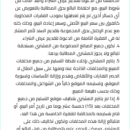
الخامسة من الدعوة لتقديم عرض الشراء والبند الثالث من
شروط البيع، مع احتفاظ البائع بحق المطالبة بالتعويض عن
أي خسائر أخرى لم يتم تغطيتها بموجب الفقرات المذكورة
كالفرق بين سعر البيع الأصلي وسعر إعادة البيع، وذلك كله
مع عدم الإخلال بحق المجموعة بتقديم السند لأمر المشار
له في الفقرة الثامنة من الدعوة لتقديم عرض الشراء.
4. تكون جميع المبالغ المدفوعة من المشتري مستحقة
للبائع ولا يجوز للمشتري المطالبة بردها.
5. يلتزم المشتري بإخلاء نقطة التسليم من جميع مخلفات
المبيع والمخلفات الناتجة عنه ومنها على سبيل المثال لا
الحصر النفايات والأنقاض وهدم وإزالة الأساسات وتسوية
الموقع، وتسليمه الموقع خالياً من الشواغل والمخلفات
وذلك بحسب طبيعة المبيع.
6. إذا لم يلتزم المشتري بتنظيف موقع التسليم من جميع
المخلفات بعد (15) خمسة عشر يوما من تاريخ أمر البيع، أو
قام بتسليمه بالمخالفة للفقرة الخامسة من هذا البند،
فللبائع إزالة هذه المخلفات وتكون تكاليف ذلك على
المشتري ويمكن الرجوع عليه بالمطالبة من قبل البائع أو