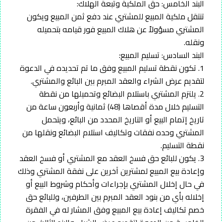
البند الخامس: حق الملكية وتبعة الهلاك:
تنتقل ملكية المبيع للمشتري عند دفع ثمن المبيع ويكون
المشتري مسؤولاً عن هلاك المبيع فور قيامه بتحميله
ونقله.
البند السادس: تسليم المبيع:
1. تكون نقطة تسليم المبيع وفق ما تم تحديده في الدعوة
لتقديم عرض الشراء والعقد المبرم بين البائع والمشتري.
2. يلتزم المشتري باستلام البضائع وتحميلها من نقطة
التسليم خلال مدة أقصاها (48) ثمانية وأربعون ساعة من
تاريخ إتمام البيع أو التاريخ المحدد من البائع، ويتحمل
المشتري وحده نفقات وتكاليف استلام البضائع ونقلها من
نقطة التسليم.
3. يكون للبائع حق فسخ العقد مع المشتري أو فسخ العقد
وإعادة بيع المبيع لمشترين آخرين على نفقة المشتري وذلك
في حال إخلال المشتري بإجراءات وأحكام وشروط البيع أو
إخلاله بأي من بنود العقد المبرم بين الطرفين، وللبائع حق
خصم تكاليف إعادة بيع المبيع وفق المشار له في الفقرة