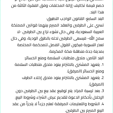
خصم قيمة تكاليف إزالة المخلفات وفق الفقرة الثالثة من
هذا البند.
البند السابع: القانون الواجب التطبيق:
تسري على الطرفين والعقد المبرم بينهما قوانين المملكة
العربية السعودية، وفي حال نشوء نزاع بين الطرفين -لا
سمح الله- فيسعى الطرفين لحله بالطرق الودية، وفي حال
تعذر التسوية فيكون القول الفصل للمحكمة المختصة
بمدينة جدة منطقة مكة المكرمة.
البند الثامن: ملحق متطلبات السلامة ومنع الخسائر:
1. يتعهد المشتري بالالتزام ببنود ملحق متطلبات السلامة
ومنع الخسائر (المرفق).
2. يتعهد المشتري بالالتزام ببنود ملحق إخلاء الطرف
(المرفق).
3. بعد ترسية المزاد يتم توقيع عقد بيع بين الطرفين دون
الإخلال بأحكام الدعوة لتقديم عرض الشراء وشروط البيع.
4. الشروط والتعليمات المرفقة تعتبر جزءاً لا يتجزأ من عقد
البيع المبرم بين الطرفين.