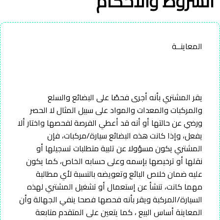
الشروط والأحكام
اﻟﻤﻌﺎﻳﻨــﺔ
يقر المشتري بأنه أجرى فحصًا على البضائع والسلع
والمركبات والمعدات والمواد على سبيل المثال لا الحصر
ورضي عن حالتها أو أنه قد أعطي الفرصة لفحصها واختار ألا
يفعل، وإذا كانت هذه البضائع سيارة/مركبات، فإن
المشتري يكون مسؤولا عن تلبية متطلبات تسجيلها أو
نقلها أو ترخيصها بإسمه وعلى حسابه الخاص، كما يكون
عليه ضمان خلاص البائع وتعويضه بالنسبة لأي مطالبة
مهما كانت، تنشأ عن إستعمال أو تشغيل المشتري لهذه
السيارة/المركبة ويقر بأنه فحصها فصحا ينفي الجهالة وأن
المعاينة أساس البيع ، كما يتعين على المتقدم متابعة