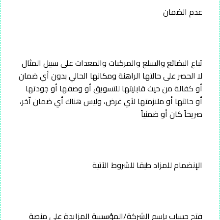
عدم الضمان
تباع البضائع والسلع والمركبات والمعدات على سبيل المثال
لا الحصر على حالتها الراهنة ومكانها الحالي بدون أي ضمان
أو كفالة من حيث قابليتها للتسويق أو وصفها أو جودتها
أو حالتها أو ملازمتها لأي غرض، وليس هناك أي ضمان اّخر،
صريحاً كان أو ضمنياً
الإنضمام للمزاد طبقا للشروط الآتية
فتح حساب بإسم الشركة/المؤسسة المزايدة على منصة