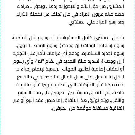
المشتري من حق البائع و لايجوز له ردها ، ويحق لـ مزادك
خصم مبلغ عربون المزاد في حال تخلف عن تكملة الشراء
بعد رسو المزاد علي المشتري.
يتحمل المشتري كامل المسؤولية تجاه رسوم نقل الملكية،
رسوم إسقاط اللوحات ( إن وجدت )، رسوم الفحص الدوري،
رسوم تجديد الاستمارة، ودفع أي غرامات تأخير على التجديد
( إن وجدت )، تسديد مبلغ التجديد في نظام "تم"، وأي رسوم
أو نفقات إضافية تطلبها الجهات الرسمية لإتمام إجراءات
النقل والتسجيل، على سبيل المثال لا الحصر. وفي حالة بيع
عدة مركبات أو المركبات التي تتطلب تجهيزات أو صلاحيات
خاصة، يتم الاتفاق مسبقًا بين الطرفين على مدة التسليم
والنقل، ويتم توثيق هذا الاتفاق إما ضمن عقد البيع أو عبر
اتفاقية مستقلة موقّعة من الطرفين.