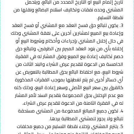
تاريخ إتمام البيع أو التاريخ المحدد من البائع، ويتحمل
المشتري وحده نفقات وتكاليف استلام البضائع ونقلها من
نقطة التسليم.
3. يكون للبائع حق فسخ العقد مع المشتري أو فسخ العقد
وإعادة بيع المبيع لمشترين آخرين على نفقة المشتري وذلك
في حال إخلال المشتري بإجراءات وأحكام وشروط البيع أو
إخلاله بأي من بنود العقد المبرم بين الطرفين، وللبائع حق
خصم تكاليف إعادة بيع المبيع وفق المشار له في الفقرة
الخامسة من الدعوة لتقديم عرض الشراء والبند الثالث من
شروط البيع، مع احتفاظ البائع بحق المطالبة بالتعويض عن
أي خسائر أخرى لم يتم تغطيتها بموجب الفقرات المذكورة
كالفرق بين سعر البيع الأصلي وسعر إعادة البيع، وذلك كله
مع عدم الإخلال بحق المجموعة بتقديم السند لأمر المشار
له في الفقرة الثامنة من الدعوة لتقديم عرض الشراء.
4. تكون جميع المبالغ المدفوعة من المشتري مستحقة
للبائع ولا يجوز للمشتري المطالبة بردها.
5. يلتزم المشتري بإخلاء نقطة التسليم من جميع مخلفات
المبيع والمخلفات الناتجة عنه ومنها على سبيل المثال لا