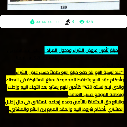
3
325
00
00
00
00
مبلغ تأمين عروض الشراء ودخول المزاد :
مبلغ المشاركة في
العطاءات/ (شيك مصدق/تحويل بنكي) بقيمة 20% من إجمالي
عرض الشراء.
"
عند ترسية البيع يتم دفع مبلغ البيع كاملاً حسب عرض الشراء
وأحكام عقد البيع وتحتفظ المجموعة بمبلغ المشاركة في العطاء
والذي تبلغ نسبته 20%" كتأمين للبيع يسترد بعد انتهاء البيع وإخلاء
ونظافة الموقع حسب التعاقد،
وللبائع حق الاحتفاظ بالتأمين وعدم إرجاعه للمشتري في حال إخلال
المشتري بأحكام شروط البيع والعقد المبرم بين البائع والمشتري
.