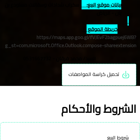
بيانات موقع البيع:
سكراب شدادات وسقالات مستودع بن
بان - الرياض
خريطة الموقع
:
https://maps.app.goo.gl/fVJEvF2bagpuej6W8?
g_st=com.microsoft.Office.Outlook.compose-shareextension
السيد/ محمد فرقان -
0531667732
تحميل كراسة المواصفات
الشروط والأحكام
شروط البيع