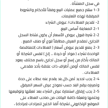
في سجل المنشأة .
1-3 ستتم جميع عمليات البيع وفقاً للأحكام والشروط
المرفقة لهذه التعليمات.
2- تقديم العطاءات/ عروض الشراء:
2-1 المعاينة أساس البيع.
2-2 شرط قبول عروض الأسعار أن يكون نشاط السجل
التجاري لمقدم العرض مطابقاً لنوع أو صنف المبيع .
2-3 يمنع تقديم عروض أسعار ( العطاءات )للمناقصة
الواحدة لشراء ( مواد أو خردة ... إلخ ) لنفس الشركة أو
المالك بأكثر من إسم أو سجل تجاري باسم مختلف يعود
لنفس المالك أومن أطراف ذات علاقة بأحد مقدمي
العطاءات .
2-4 يجب تحديد ثمن كل بند يقدم عنه عطاء على حدة
وتمييزه برقم البند حسب نموذج عرض السعر المرفق.
2-5 يجب إرفاق استمارة عرض الشراء بعد تعبئتها وتوقيعها
وختمها وتعبئة كافة البيانات من صاحب العطاء على
الموقع الإلكتروني لشركة ألفا الخليج للمزادات (مزادك) ،