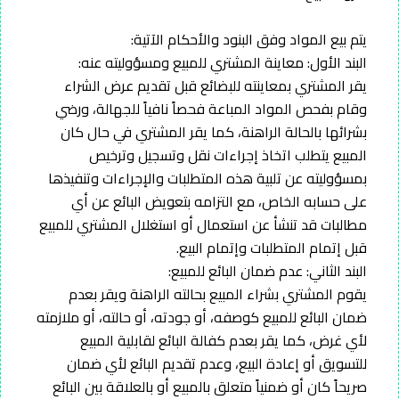
يتم بيع المواد وفق البنود والأحكام الآتية:
البند الأول: معاينة المشتري للمبيع ومسؤوليته عنه:
يقر المشتري بمعاينته للبضائع قبل تقديم عرض الشراء
وقام بفحص المواد المباعة فحصاً نافياً للجهالة، ورضي
بشرائها بالحالة الراهنة، كما يقر المشتري في حال كان
المبيع يتطلب اتخاذ إجراءات نقل وتسجيل وترخيص
بمسؤوليته عن تلبية هذه المتطلبات والإجراءات وتنفيذها
على حسابه الخاص، مع التزامه بتعويض البائع عن أي
مطالبات قد تنشأ عن استعمال أو استغلال المشتري للمبيع
قبل إتمام المتطلبات وإتمام البيع.
البند الثاني: عدم ضمان البائع للمبيع:
يقوم المشتري بشراء المبيع بحالته الراهنة ويقر بعدم
ضمان البائع للمبيع كوصفه، أو جودته، أو حالته، أو ملازمته
لأي غرض، كما يقر بعدم كفالة البائع لقابلية المبيع
للتسويق أو إعادة البيع، وعدم تقديم البائع لأي ضمان
صريحاً كان أو ضمنياً متعلق بالمبيع أو بالعلاقة بين البائع