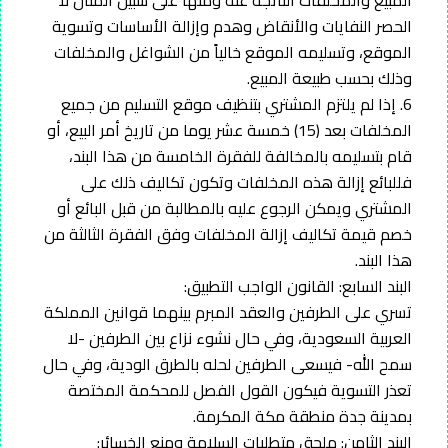
الحصر النفايات والأنقاض وهدم وإزالة الأساسات وتسوية
الموقع، وتسليمه الموقع خالياً من الشواغل والمخلفات
وذلك بحسب طبيعة المبيع.
6. إذا لم يلتزم المشتري بتنظيف موقع التسليم من جميع
المخلفات بعد (15) خمسة عشر يوما من تاريخ أمر البيع، أو
قام بتسليمه بالمخالفة للفقرة الخامسة من هذا البند،
فللبائع إزالة هذه المخلفات وتكون تكاليف ذلك على
المشتري ويمكن الرجوع عليه بالمطالبة من قبل البائع أو
خصم قيمة تكاليف إزالة المخلفات وفق الفقرة الثالثة من
هذا البند.
البند السابع: القانون الواجب التطبيق:
تسري على الطرفين والعقد المبرم بينهما قوانين المملكة
العربية السعودية، وفي حال نشوء نزاع بين الطرفين -لا
سمح الله- فيسعى الطرفين لحله بالطرق الودية، وفي حال
تعذر التسوية فيكون القول الفصل للمحكمة المختصة
بمدينة جدة منطقة مكة المكرمة.
البند الثامن: ملحق متطلبات السلامة ومنع الخسائر: