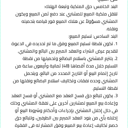
البند الخامس: حق الملكية وتبعة الهلاك:
تنتقل ملكية المبيع للمشتري عند دفع ثمن المبيع ويكون
المشتري مسؤولاً عن هلاك المبيع فور قيامه بتحميله
ونقله.
البند السادس: تسليم المبيع:
1. تكون نقطة تسليم المبيع وفق ما تم تحديده في الدعوة
لتقديم عرض الشراء والعقد المبرم بين البائع والمشتري.
2. يلتزم المشتري باستلام البضائع وتحميلها من نقطة
التسليم خلال مدة أقصاها (48) ثمانية وأربعون ساعة من
تاريخ إتمام البيع أو التاريخ المحدد من البائع، ويتحمل
المشتري وحده نفقات وتكاليف استلام البضائع ونقلها من
نقطة التسليم.
3. يكون للبائع حق فسخ العقد مع المشتري أو فسخ العقد
وإعادة بيع المبيع لمشترين آخرين على نفقة المشتري وذلك
في حال إخلال المشتري بإجراءات وأحكام وشروط البيع أو
إخلاله بأي من بنود العقد المبرم بين الطرفين، وللبائع حق
خصم تكاليف إعادة بيع المبيع وفق المشار له في الفقرة