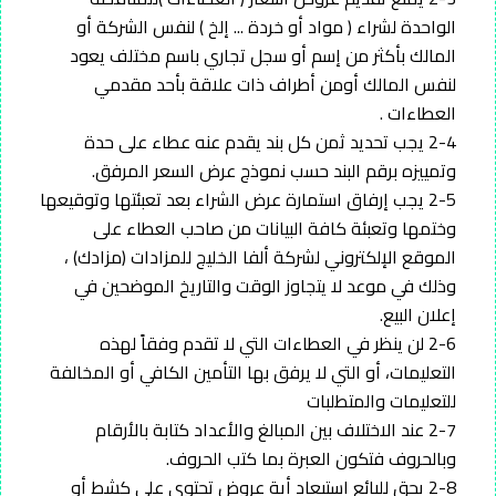
الواحدة لشراء ( مواد أو خردة ... إلخ ) لنفس الشركة أو
المالك بأكثر من إسم أو سجل تجاري باسم مختلف يعود
لنفس المالك أومن أطراف ذات علاقة بأحد مقدمي
العطاءات .
2-4 يجب تحديد ثمن كل بند يقدم عنه عطاء على حدة
وتمييزه برقم البند حسب نموذج عرض السعر المرفق.
2-5 يجب إرفاق استمارة عرض الشراء بعد تعبئتها وتوقيعها
وختمها وتعبئة كافة البيانات من صاحب العطاء على
الموقع الإلكتروني لشركة ألفا الخليج للمزادات (مزادك) ،
وذلك في موعد لا يتجاوز الوقت والتاريخ الموضحين في
إعلان البيع.
2-6 لن ينظر في العطاءات التي لا تقدم وفقاً لهذه
التعليمات، أو التي لا يرفق بها التأمين الكافي أو المخالفة
للتعليمات والمتطلبات
2-7 عند الاختلاف بين المبالغ والأعداد كتابة بالأرقام
وبالحروف فتكون العبرة بما كتب الحروف.
2-8 يحق للبائع استبعاد أية عروض تحتوي على كشط أو