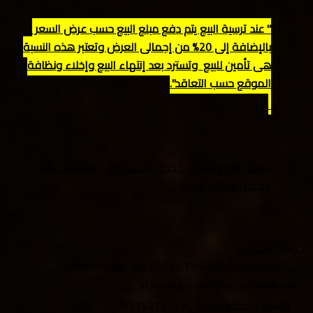
" عند ترسية البيع يتم دفع مبلع البيع حسب عرض السعر
بالإضافة إلى 20% من إجمالي العرض وتعتبر هذه النسبة
هي تأمين للبيع وتسترد بعد إنتهاء البيع وإخلاء ونظافة
الموقع حسب التعاقد".
بيانات موقع البيع: جده – الحمدانية – المستودعات
المركزية هنجر رقم 4
خريطة الموقع
https://maps.app.goo.gl/TYrBdhtV5n7V3sY48?
:
g_st=com.google.maps.preview.copy
الأستاذ/ محمود متولي - 0531431274