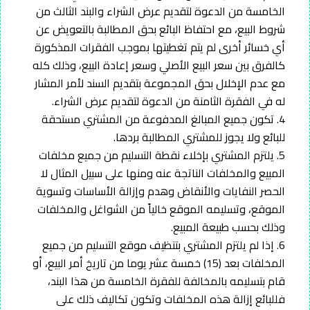
الخامسة من الدعوة لتقديم عرض الشراء والبند الثالث من
شروط البيع، مع احتفاظ البائع بحق المطالبة بالتعويض عن
أي خسائر أخرى لم يتم تغطيتها بموجب الفقرات المذكورة
كالفرق بين سعر البيع الأصلي وسعر إعادة البيع، وذلك كله
مع عدم الإخلال بحق المجموعة بتقديم السند لأمر المشار
له في الفقرة الثامنة من الدعوة لتقديم عرض الشراء.
4. تكون جميع المبالغ المدفوعة من المشتري مستحقة
للبائع ولا يجوز للمشتري المطالبة بردها.
5. يلتزم المشتري بإخلاء نقطة التسليم من جميع مخلفات
المبيع والمخلفات الناتجة عنه ومنها على سبيل المثال لا
الحصر النفايات والأنقاض وهدم وإزالة الأساسات وتسوية
الموقع، وتسليمه الموقع خالياً من الشواغل والمخلفات
وذلك بحسب طبيعة المبيع.
6. إذا لم يلتزم المشتري بتنظيف موقع التسليم من جميع
المخلفات بعد (15) خمسة عشر يوما من تاريخ أمر البيع، أو
قام بتسليمه بالمخالفة للفقرة الخامسة من هذا البند،
فللبائع إزالة هذه المخلفات وتكون تكاليف ذلك على