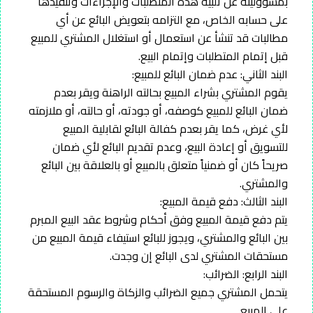
بمسؤوليته عن تلبية هذه المتطلبات والإجراءات وتنفيذها
على حسابه الخاص، مع التزامه بتعويض البائع عن أي
مطالبات قد تنشأ عن استعمال أو استغلال المشتري للمبيع
قبل إتمام المتطلبات وإتمام البيع.
البند الثاني: عدم ضمان البائع للمبيع:
يقوم المشتري بشراء المبيع بحالته الراهنة ويقر بعدم
ضمان البائع للمبيع كوصفه، أو جودته، أو حالته، أو ملازمته
لأي غرض، كما يقر بعدم كفالة البائع لقابلية المبيع
للتسويق أو إعادة البيع، وعدم تقديم البائع لأي ضمان
صريحاً كان أو ضمنياً متعلق بالمبيع أو بالعلاقة بين البائع
والمشتري.
البند الثالث: دفع قيمة المبيع:
يتم دفع قيمة المبيع وفق أحكام وشروط عقد البيع المبرم
بين البائع والمشتري، ويجوز للبائع استيفاء قيمة المبيع من
مستحقات المشتري لدى البائع إن وجدت.
البند الرابع: الضرائب:
يتحمل المشتري جميع الضرائب والزكاة والرسوم المستحقة
على المبيع.