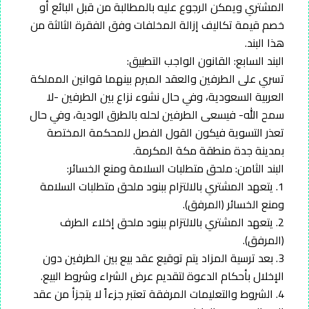
المشتري ويمكن الرجوع عليه بالمطالبة من قبل البائع أو
خصم قيمة تكاليف إزالة المخلفات وفق الفقرة الثالثة من
هذا البند.
البند السابع: القانون الواجب التطبيق:
تسري على الطرفين والعقد المبرم بينهما قوانين المملكة
العربية السعودية، وفي حال نشوء نزاع بين الطرفين -لا
سمح الله- فيسعى الطرفين لحله بالطرق الودية، وفي حال
تعذر التسوية فيكون القول الفصل للمحكمة المختصة
بمدينة جدة منطقة مكة المكرمة.
البند الثامن: ملحق متطلبات السلامة ومنع الخسائر:
1. يتعهد المشتري بالالتزام ببنود ملحق متطلبات السلامة
ومنع الخسائر (المرفق).
2. يتعهد المشتري بالالتزام ببنود ملحق إخلاء الطرف
(المرفق).
3. بعد ترسية المزاد يتم توقيع عقد بيع بين الطرفين دون
الإخلال بأحكام الدعوة لتقديم عرض الشراء وشروط البيع.
4. الشروط والتعليمات المرفقة تعتبر جزءاً لا يتجزأ من عقد