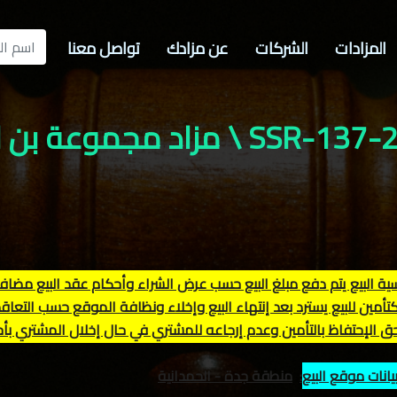
المزادات
الشركات
عن مزادك
تواصل معنا
SS \ مزاد مجموعة بن لادن
أمين للبيع يسترد بعد إنتهاء البيع وإخلاء ونظافة الموقع حسب التعاقد
حق الإحتفاظ بالتأمين وعدم إرجاعه للمشتري في حال إخلال المشتري بأحك
يانات موقع البيع
:
منطقة جدة - الحمدانية