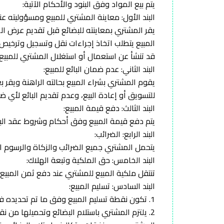
يتم بيع المواد وفق البنود والأحكام الآتية:
البند الأول: معاينة المشتري للمبيع ومسؤوليته عن
يقر المشتري بمعاينته للبضائع قبل تقديم عرض الش
المبيع يتطلب اتخاذ إجراءات نقل وتسجيل وترخيص 
قد تنشأ عن استعمال أو استغلال المشتري للمبيع ق
البند الثاني: عدم ضمان البائع للمبيع:
يقوم المشتري بشراء المبيع بحالته الراهنة ويقر ب
للتسويق أو إعادة البيع، وعدم تقديم البائع لأي ضم
البند الثالث: دفع قيمة المبيع:
يتم دفع قيمة المبيع وفق أحكام وشروط عقد البيع 
البند الرابع: الضرائب:
يتحمل المشتري جميع الضرائب والزكاة والرسوم ا
البند الخامس: حق الملكية وتبعة الهلاك:
تنتقل ملكية المبيع للمشتري عند دفع ثمن المبيع
البند السادس: تسليم المبيع:
1. تكون نقطة تسليم المبيع وفق ما تم تحديده في الدعوة لتقديم عرض الشراء والعقد المبرم بين البائع والمشتري.