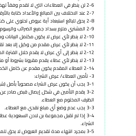
2-6 لن ينظر في العطاءات التي لا تقدم وفقاً لهذه التعليمات، أو التي لا يرفق بها التأمين الكافي أو المخالفة للتعليمات والمتطلبات
2-7 عند الاختلاف بين المبالغ والأعداد كتابة بالأرقام وبالحروف فتكون العبرة بما كتب الحروف.
2-8 يحق للبائع استبعاد أية عروض تحتوي على كشط أو تعديل أو استعمال مزيل.
2-9 المشتري ملزم بسداد جميع الضرائب والرسوم وتقديم ما يفيد السداد للبائع.
2-10 لا ينظر لأي عرض لا يكون مكتمل البيانات وموقعاً ومختوماً من صاحبه.
2-11 لا ينظر لأي عرض مقدم من وكيل إلا بعد تقديم وكالة سارية من كتابة العدل المختصة تنص على الحق في التقدم بالعطاء نيابة عن المنشأة .
2-12 لا ينظر إلى أي عرض لا يقدم خلال الفترة المحددة لتقديم العطاءات.
2-13 لا ينظر لأي عطاء يقدم مقرونا بشروط أو متضمناً تحفظات.
2-14 العطاء المقدم يكون مقدم عن كامل الكمية المتفق عليها ولا يجوز طلب تجزئتها بعد تقديم العرض.
3- تأمين العطاء/ عرض الشراء:
3-1 يجب أن يكون عرض الشراء مصحوباً بأصل (شيك مصدق/تحويل بنكي/إيصال إستلام نقدي).
3-2 يقدم التأمين في شكل إيصال قبض صادر 
الظرف المختوم مع العطاء.
3-3 يجب عدم وضع أي مبلغ نقدي مع العطاء.
3-4 إذا لم تقبل مجموعة بن لادن السعودية ع
الشراء.
3-5 بمجرد انتهاء مدة تقديم العروض لا يحق للمشتري الانسحاب وإلا سيتم مصادرة ضمانه لصالح مجموعة بن لادنالسعودية