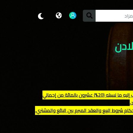
" عند ترسية البيع يتم دفع مبلغ البيع حسب عرض الشراء وأحكام عقد البيع مضاف إليه ما نسبته (20%) عشرون بالمائة من إجمالي
،
ام شروط البيع والعقد المبرم بين البائع والمشتري.