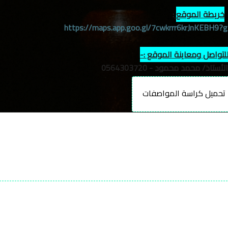
خريطة الموقع
:
https://maps.app.goo.gl/7cwkrrr6krJnKEBH9?
لتواصل ومعاينة الموقع :-
/ محمد محمود - 0564303720
حميل كراسة المواصفات