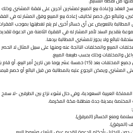
قلها من نقطة التسليم.
سخ العقد وإعادة بيع المبيع لمشترين آخرين على نفقة المشتري وذلك
لطرفين، وللبائع حق خصم تكاليف إعادة بيع المبيع وفق المشار له في ال
بحق المطالبة بالتعويض عن أي خسائر أخرى لم يتم تغطيتها بموجب الفقرا
وعة بتقديم السند لأمر المشار له في الفقرة الثامنة من الدعوة لتقديم
مخلفات المبيع والمخلفات الناتجة عنه ومنها على سبيل المثال لا الحصر
اغل والمخلفات وذلك بحسب طبيعة المبيع.
6. إذا لم يلتزم المشتري بتنظيف موقع التسليم من جميع المخلفات بعد (15) خمسة ع
لى المشتري ويمكن الرجوع عليه بالمطالبة من قبل البائع أو خصم قيمة 
المملكة العربية السعودية، وفي حال نشوء نزاع بين الطرفين -لا سمح 
 المختصة بمدينة جدة منطقة مكة المكرمة.