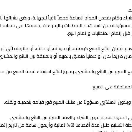
ه:
راء وقام بفحص المواد المباعة فحصاً نافياً للجهالة، ورضي بشرائها با
بمسؤوليته عن تلبية هذه المتطلبات والإجراءات وتنفيذها على حسابه ا
بل إتمام المتطلبات وإتمام البيع.
عدم ضمان البائع للمبيع كوصفه، أو جودته، أو حالته، أو ملازمته لأي غرض
ان صريحاً كان أو ضمنياً متعلق بالمبيع أو بالعلاقة بين البائع والمشتري
المبرم بين البائع والمشتري، ويجوز للبائع استيفاء قيمة المبيع من م
لمستحقة على المبيع.
 ويكون المشتري مسؤولاً عن هلاك المبيع فور قيامه بتحميله ونقله.
2. يلتزم المشتري باستلام البضائع وتحميلها من نقطة التسليم خلال مدة أقصاه