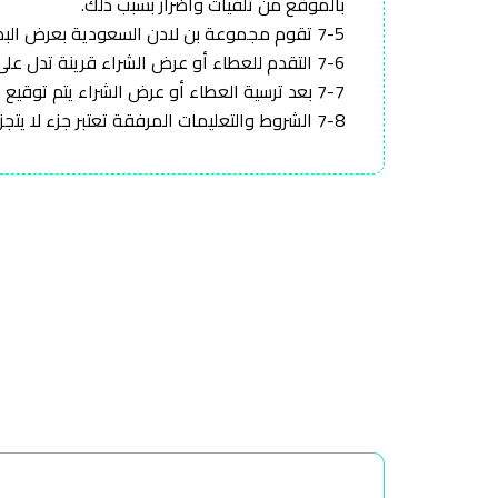
بالموقع من تلفيات وأضرار بسبب ذلك.
7-5 تقوم مجموعة بن لادن السعودية بعرض البضائع أو عينات تمثلّها لمعاينتها أثناء ساعات العمل العادية حتى اّخر موعد لتقديم العطاءات.
7-6 التقدم للعطاء أو عرض الشراء قرينة تدل على معاينة البضاعة محل عقد البيع وقبولها بحالتها.
7-7 بعد ترسية العطاء أو عرض الشراء يتم توقيع عقد بيع بين الطرفين.
7-8 الشروط والتعليمات المرفقة تعتبر جزء لا يتجزأ من عقد بيع البضاعة.