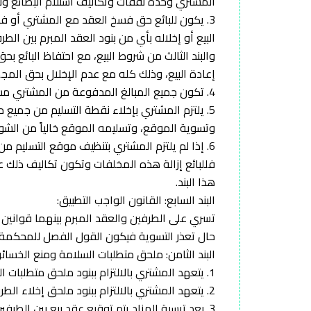
المشتري وحده نفقات وتكاليف استلام البضائع ون
3. يكون للبائع حق فسخ العقد مع المشتري أو ف
البيع أو إخلاله بأي من بنود العقد المبرم بين ا
والبند الثالث من شروط البيع، مع احتفاظ البائع 
إعادة البيع، وذلك كله مع عدم الإخلال بحق المجم
4. تكون جميع المبالغ المدفوعة من المشتري مستحقة للبائع ولا يجوز للمشتري المطالبة بردها.
5. يلتزم المشتري بإخلاء نقطة التسليم من جميع 
وتسوية الموقع، وتسليمه الموقع خالياً من الشو
فللبائع إزالة هذه المخلفات وتكون تكاليف ذلك ع
هذا البند.
البند السابع: القانون الواجب التطبيق:
تسري على الطرفين والعقد المبرم بينهما قوانين 
حال تعذر التسوية فيكون القول الفصل للمحكمة
البند الثامن: ملحق متطلبات السلامة ومنع الخسائر:
1. يتعهد المشتري بالالتزام ببنود ملحق متطلبات السلامة ومنع الخسائر (المرفق).
2. يتعهد المشتري بالالتزام ببنود ملحق إخلاء الطرف (المرفق).
3. بعد ترسية المزاد يتم توقيع عقد بيع بين الطرفين دون الإخلال بأحكام الدعوة لتقديم عرض الشراء وشروط البيع.