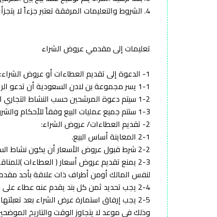
4. الشروط والتعليمات المرفقة تعتبر جزءاً لا يتجزأ من عقد البيع المبرم بين الطرفين.
تعليمات إلى مقدمي عروض الشراء
1- الدعوة إلى تقديم العطاءات أو عروض الشراء:
1-1 يسر مجموعة بن لادن السعودية أن تدعو الراغبين بتقديم عطاءاتهم أو عروض الشراء بطريقة الظرف المختوم عن أي أو جميع الأصناف المبينة في إعلان البيع.
1-2 سيتم دعوة المرشحين حسب النشاط التجاري المنصوص في سجل المنشأة .
1-3 ستتم جميع عمليات البيع وفقاً للأحكام والشروط المرفقة لهذه التعليمات.
2- تقديم العطاءات/ عروض الشراء:
2-1 المعاينة أساس البيع.
2-2 شرط قبول عروض الأسعار أن يكون نشاط السجل التجاري لمقدم العرض مطابقاً لنوع أو صنف المبيع .
2-3 يمنع تقديم عروض أسعار ( العطاءات )للمنا
لنفس المالك أومن أطراف ذات علاقة بأحد مقدم
2-4 يجب تحديد ثمن كل بند يقدم عنه عطاء على حدة وتمييزه برقم البند حسب نموذج عرض السعر المرفق.
2-5 يجب إرفاق استمارة عرض الشراء بعد تعبئته
وذلك في موعد لا يتجاوز الوقت والتاريخ الموضحين