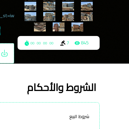
g_st=iw
ل
الأستاذ
7
845
00
00
00
00
ت
الشروط والأحكام
شروط البيع