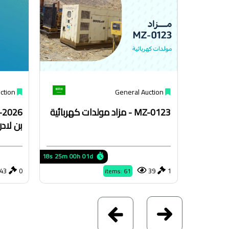
ction
General Auction
MZ-0123 - مزاد مولدات كهربائية
بن لاد
17s
25m
00h
01d
43
0
39
1
items: 61