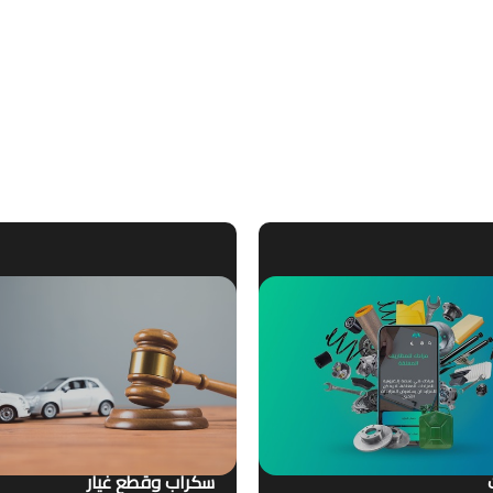
سكراب وقطع غيار