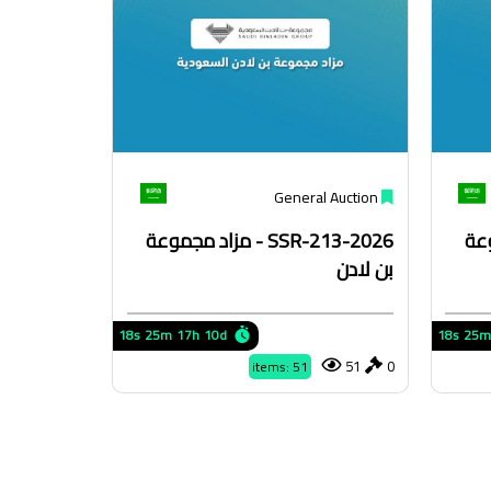
General Auction
جموعة
SSR-213-2026 - مزاد مجموعة
بن لادن
17s
25m
17h
10d
17s
25m
51
0
items: 51