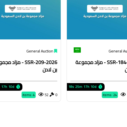
General Auction
General Au
SSR-184-2026 - مزاد مجموعة
SSR-209-2026 - مزاد م
ن
بن لادن
17h
10d
17s
25m
17h
10d
52
0
items: 4
items: 24